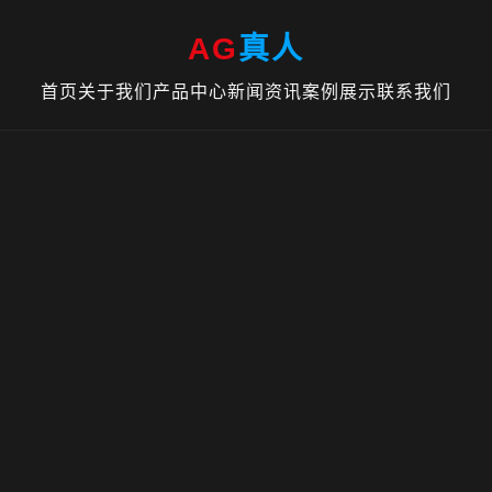
AG
真人
首页
关于我们
产品中心
新闻资讯
案例展示
联系我们